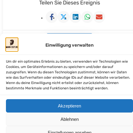
Teilen Sie Dieses Ereignis
Kalender Hinzufügen
Einwilligung verwalten
Um dir ein optimales Erlebnis zu bieten, verwenden wir Technologien wie
Cookies, um Geräteinformationen zu speichern und/oder darauf
zuzugreifen. Wenn du diesen Technologien zustimmst, können wir Daten
mann-zeit.de - Zeit fuer Dich, Mann
wie das Surfverhalten oder eindeutige IDs auf dieser Website verarbeiten.
Wenn du deine Einwilligung nicht erteilst oder zurückziehst, können
bestimmte Merkmale und Funktionen beeinträchtigt werden.
Facebook
WordPress
E-Mail
LinkedIn
Instagram
Akzeptieren
Ablehnen
Einstellungen ansehen