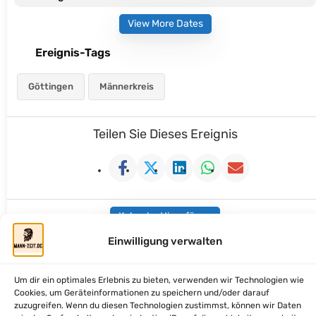
View More Dates
Ereignis-Tags
Göttingen
Männerkreis
Teilen Sie Dieses Ereignis
Kalender Hinzufügen
Einwilligung verwalten
Um dir ein optimales Erlebnis zu bieten, verwenden wir Technologien wie
Cookies, um Geräteinformationen zu speichern und/oder darauf
mann-zeit.de - Zeit fuer Dich, Mann
zuzugreifen. Wenn du diesen Technologien zustimmst, können wir Daten