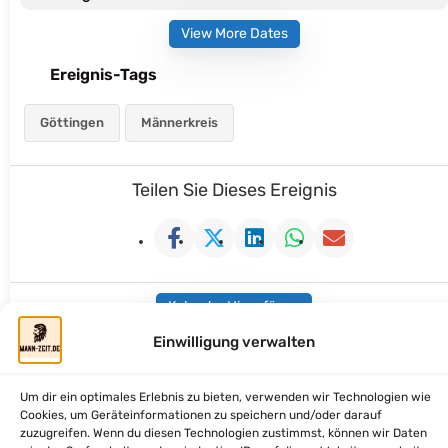
View More Dates
Ereignis-Tags
Göttingen
Männerkreis
Teilen Sie Dieses Ereignis
Kalender Hinzufügen
Einwilligung verwalten
Um dir ein optimales Erlebnis zu bieten, verwenden wir Technologien wie
Cookies, um Geräteinformationen zu speichern und/oder darauf
mann-zeit.de - Zeit fuer Dich, Mann
zuzugreifen. Wenn du diesen Technologien zustimmst, können wir Daten