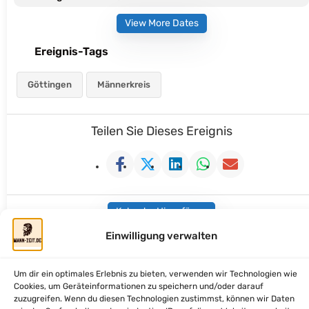
View More Dates
Ereignis-Tags
Göttingen
Männerkreis
Teilen Sie Dieses Ereignis
Kalender Hinzufügen
Einwilligung verwalten
Um dir ein optimales Erlebnis zu bieten, verwenden wir Technologien wie
Cookies, um Geräteinformationen zu speichern und/oder darauf
mann-zeit.de - Zeit fuer Dich, Mann
zuzugreifen. Wenn du diesen Technologien zustimmst, können wir Daten