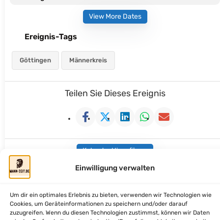
View More Dates
Ereignis-Tags
Göttingen
Männerkreis
Teilen Sie Dieses Ereignis
Kalender Hinzufügen
Einwilligung verwalten
Um dir ein optimales Erlebnis zu bieten, verwenden wir Technologien wie
Cookies, um Geräteinformationen zu speichern und/oder darauf
mann-zeit.de - Zeit fuer Dich, Mann
zuzugreifen. Wenn du diesen Technologien zustimmst, können wir Daten