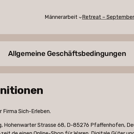
Männerarbeit
Retreat – Septembe
Allgemeine Geschäftsbedingungen
initionen
r Firma Sich-Erleben.
g, Hohenwarter Strasse 68, D-85276 Pfaffenhofen, Deu
-zeit.de einen Online-Shop für Waren, Digitale Güter u