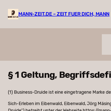
Zum
Inhalt
MANN-ZEIT.DE – ZEIT FUER DICH, MANN
springen
§ 1 Geltung, Begriffsdef
(1) Business-Druide ist eine eingetragene Marke de
Sich-Erleben im Eibenwald, Eibenwald, Jörg Mäsin
Druide“) betreibt unter der Webseite https://mann