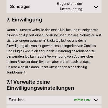
whatsapp
to
Gegenstand der
Sonstiges
service
Consent
Untersuchung
tiktok
to
7. Einwilligung
service
sonstiges
Wenn du unsere Website das erste Mal besuchst, zeigen wir
dir ein Pop-Up mit einer Erklärung über Cookies. Sobald du auf
„Einstellungen speichern“ klickst, gibst du uns deine
Einwilligung alle von dir gewählten Kategorien von Cookies
und Plugins wie in dieser Cookie-Erklärung beschrieben zu
verwenden. Du kannst die Verwendung von Cookies über
deinen Browser deaktivieren, aber bitte beachte, dass
unsere Website dann unter Umständen nicht richtig
funktioniert.
7.1 Verwalte deine
Einwilligungseinstellungen
Funktional
Immer aktiv