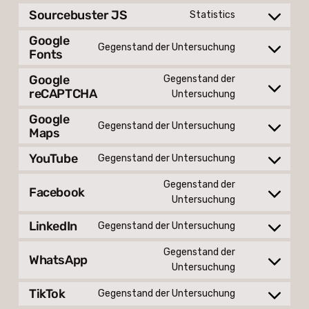
to
Sourcebuster JS
wordpress
Statistics
Consent
service
to
Google
mailpoet
Gegenstand der Untersuchung
service
Fonts
Consent
sourcebuster
to
Google
Gegenstand der
js
service
reCAPTCHA
Consent
Untersuchung
google-
to
fonts
Google
service
Gegenstand der Untersuchung
Maps
Consent
google-
to
recaptcha
YouTube
Gegenstand der Untersuchung
service
Consent
google-
to
Gegenstand der
Facebook
maps
service
Consent
Untersuchung
youtube
to
LinkedIn
Gegenstand der Untersuchung
service
Consent
facebook
to
Gegenstand der
WhatsApp
service
Consent
Untersuchung
linkedin
to
TikTok
Gegenstand der Untersuchung
service
Consent