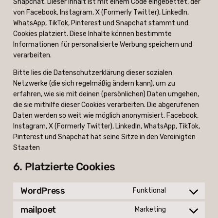
Snapchat. Dieser Inhalt ist mit einem Code eingebettet, der
von Facebook, Instagram, X (Formerly Twitter), LinkedIn,
WhatsApp, TikTok, Pinterest und Snapchat stammt und
Cookies platziert. Diese Inhalte können bestimmte
Informationen für personalisierte Werbung speichern und
verarbeiten.
Bitte lies die Datenschutzerklärung dieser sozialen
Netzwerke (die sich regelmäßig ändern kann), um zu
erfahren, wie sie mit deinen (persönlichen) Daten umgehen,
die sie mithilfe dieser Cookies verarbeiten. Die abgerufenen
Daten werden so weit wie möglich anonymisiert. Facebook,
Instagram, X (Formerly Twitter), LinkedIn, WhatsApp, TikTok,
Pinterest und Snapchat hat seine Sitze in den Vereinigten
Staaten
6. Platzierte Cookies
WordPress
Funktional
Consent
to
mailpoet
Marketing
Consent
service