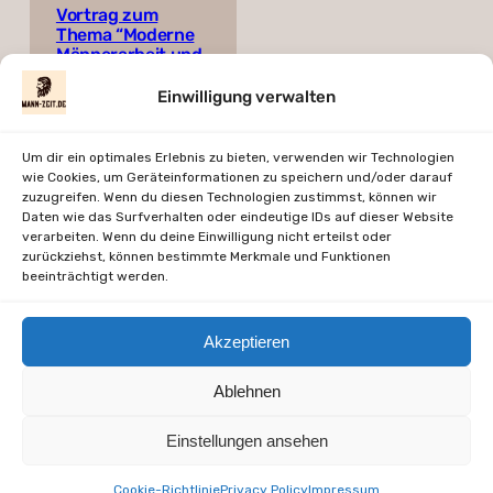
Vortrag zum
Thema “Moderne
Männerarbeit und
Druiden”
Einwilligung verwalten
Frei
In den Warenkorb
Um dir ein optimales Erlebnis zu bieten, verwenden wir Technologien
wie Cookies, um Geräteinformationen zu speichern und/oder darauf
zuzugreifen. Wenn du diesen Technologien zustimmst, können wir
exkl. MwSt.
Daten wie das Surfverhalten oder eindeutige IDs auf dieser Website
verarbeiten. Wenn du deine Einwilligung nicht erteilst oder
zurückziehst, können bestimmte Merkmale und Funktionen
beeinträchtigt werden.
Akzeptieren
mann-zeit.de – Zeit fuer Dich, Mann
Ablehnen
Einstellungen ansehen
Facebook
WordPress
E-Mail
LinkedIn
Instagram
Cookie-Richtlinie
Privacy Policy
Impressum