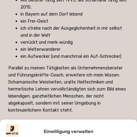
Als Berater tätig seit 1995, als Schamane tätig seit
2015.
in Bayern auf dem Dorf lebend
ein Frei-Geist
ich strebe nach der Ausgeglichenheit in mir selbst
und in der Welt
verrückt und merk-würdig
ein Weltenwanderer
ein Aufwecker (und manchmal ein Auf-Schrecker)
Parallel zu meinen Tätigkeiten als Unternehmensberater
und Führungskräfte-Coach, erweitere ich mein Wissen.
Schamanische Weisheiten, uralte Heiltechniken und
hermetische Lehren vervollständigten sich zum Bild eines
lebendigen, ganzheitlichen Menschen, der nicht
abgekapselt, sondern mit seiner Umgebung in
kontinuierlichem Kontakt steht.
Ich verbinde authentisches „state of the art“ Coaching
mit schamanischer Arbeit und einem systemisch-
Einwilligung verwalten
ganzheitlichen Blick auf den Menschen.