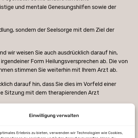
istige und mentale Genesungshilfen sowie der
dlung, sondern der Seelsorge mit dem Ziel der
nd wir weisen Sie auch ausdrücklich darauf hin,
in irgendeiner Form Heilungsversprechen ab. Die von
hmen stimmen Sie weiterhin mit Ihrem Arzt ab.
ich darauf hin, dass Sie dies im Vorfeld einer
e Sitzung mit dem therapierenden Arzt
kräfte gemeint, nicht wie im Sinne der Medizin das
Einwilligung verwalten
erschiedlich gestalten kann, werden von uns keine
ne Gewähr und unverbindlich. Wir haften nicht für
optimales Erlebnis zu bieten, verwenden wir Technologien wie Cookies,