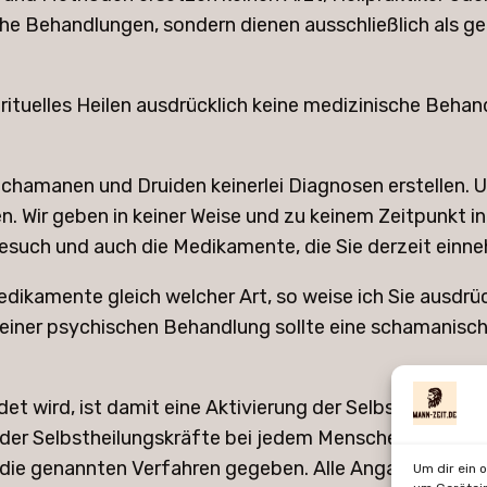
e Behandlungen, sondern dienen ausschließlich als ge
rituelles Heilen ausdrücklich keine medizinische Behan
 Schamanen und Druiden keinerlei Diagnosen erstellen. U
ten. Wir geben in keiner Weise und zu keinem Zeitpunkt 
esuch und auch die Medikamente, die Sie derzeit einne
ikamente gleich welcher Art, so weise ich Sie ausdrückl
einer psychischen Behandlung sollte eine schamanisch
det wird, ist damit eine Aktivierung der Selbstheilungs
g der Selbstheilungskräfte bei jedem Menschen sehr unt
die genannten Verfahren gegeben. Alle Angaben sind oh
Um dir ein 