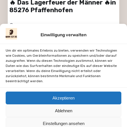
🔥 Das Lagerfeuer der Männer 🔥in
85276 Pfaffenhofen
7:00 p.m. – 9:00 p.m.
Eibenwald in Pfaffenhofen
Einwilligung verwalten
September 16, 2026
Jörg Mäsing
Um dir ein optimales Erlebnis zu bieten, verwenden wir Technologien
wie Cookies, um Geräteinformationen zu speichern und/oder darauf
View More Dates
zuzugreifen. Wenn du diesen Technologien zustimmst, können wir
Daten wie das Surfverhalten oder eindeutige IDs auf dieser Website
verarbeiten. Wenn du deine Einwilligung nicht erteilst oder
zurückziehst, können bestimmte Merkmale und Funktionen
Ich freue mich auf Dich, Mann!
beeinträchtigt werden.
Akzeptieren
mann-zeit.de – Zeit fuer Dich, Mann
Ablehnen
Einstellungen ansehen
Facebook
WordPress
E-Mail
LinkedIn
Instagram