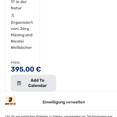
in der
Natur
Organisiert
von: Jörg
Mäsing und
Nicolai
Weilbächer
PREIS:
395,00
€
Add To
Calendar
Einwilligung verwalten
Um dir ein optimales Erlebnis zu bieten, verwenden wir Technologien wie