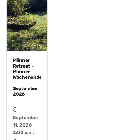
Männer
Retreat –
Männer
Wochenende
–
September
2026
September
11, 2026
2:00 p.m.