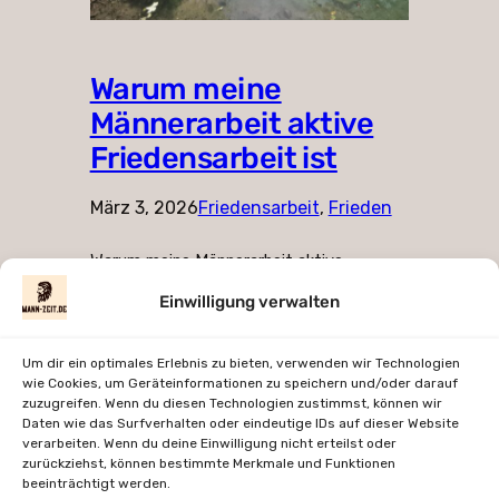
Warum meine
Männerarbeit aktive
Friedensarbeit ist
März 3, 2026
Friedensarbeit
, 
Frieden
Warum meine Männerarbeit aktive
Friedensarbeit ist Von Nicolai Weilbächer
Einwilligung verwalten
Wenn ich sage, dass ich mit Männern
arbeite, denken viele zuerst an
Selbstoptimierung, an „stärker werden“, an
Um dir ein optimales Erlebnis zu bieten, verwenden wir Technologien
wie Cookies, um Geräteinformationen zu speichern und/oder darauf
Durchsetzungsfähigkeit oder an die
zuzugreifen. Wenn du diesen Technologien zustimmst, können wir
Rückeroberung irgendeiner vermeintlich
Daten wie das Surfverhalten oder eindeutige IDs auf dieser Website
verlorenen Männlichkeit.
verarbeiten. Wenn du deine Einwilligung nicht erteilst oder
zurückziehst, können bestimmte Merkmale und Funktionen
beeinträchtigt werden.